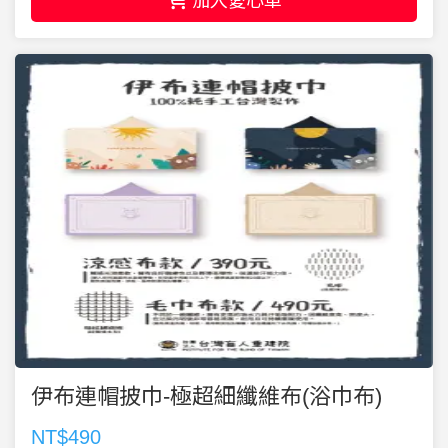
加入愛心車
伊布連帽披巾-極超細纖維布(浴巾布)
NT$490