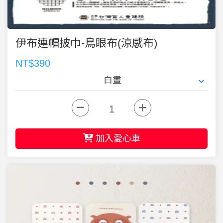
伊布連帽披巾-鳥眼布(涼感布)
NT$390
加入愛心車