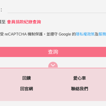
：
請至
會員捐款紀錄查詢
 reCAPTCHA 機制保護，並遵守 Google 的
隱私權政策
及
服務
查詢
回饋
愛心車
回官網
聯絡我們