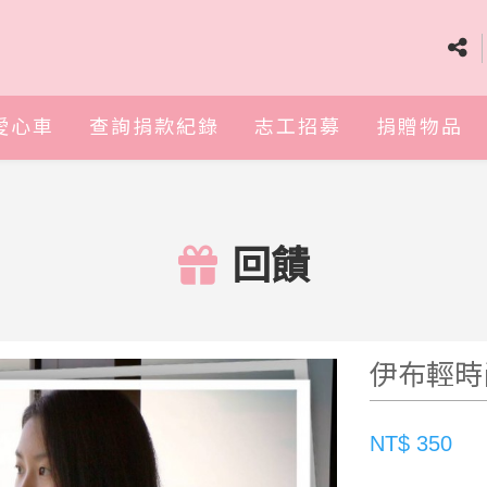
愛心車
查詢捐款紀錄
志工招募
捐贈物品
回饋
伊布輕時
NT$ 350