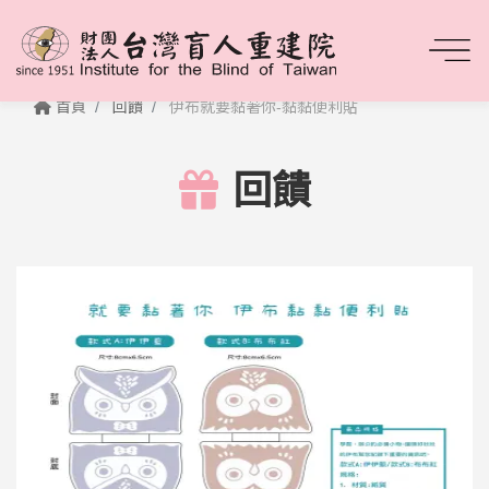
首頁
回饋
伊布就要黏著你-黏黏便利貼
回饋