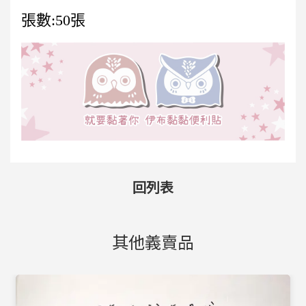
張數:50張
回列表
其他義賣品