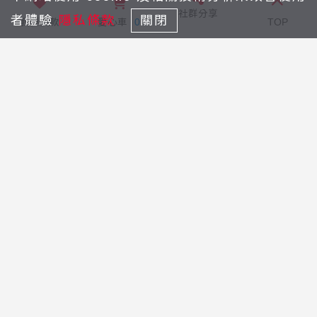
NT$
社群分享
者體驗
隱私條款
關閉
我要捐款
愛心車
0
TOP
按摩為主要職種辦理技能養成與在職進
付款方式：
修的各式職業訓練課程，讓視障者順利
信用卡
郵政劃撥
重返職場並能穩定就業。
7-11 ibon
全家Famiport
重建院每年開辦丙級按摩養成班，視障
街口支付
按摩職業訓練，吃、住、課程
完全免
費
，為使我們的服務不中斷，希望能向
社會大眾募集學員學習期間餐點費，期
會員捐款
待您能持續關心視障者，照亮他們的天
立即捐
空。經過篩選後入取12位學員，進行為