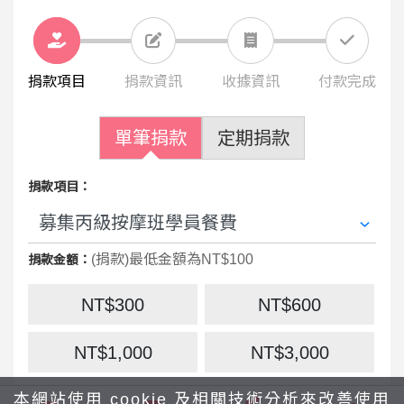
「在這裡認識了很多朋友，其中有很多
人是突然失去了視力，想到我自己能有
捐款項目
捐款資訊
收據資訊
付款完成
二十年的時間慢慢學習接納，又能在需
單筆捐款
定期捐款
要的時候，受到重建院在生活以及未來
捐款項目：
職涯上的指引，讓自己不再迷失，又能
培養出新的人生目標，還有專業能力，
(捐款)最低金額為NT$100
捐款金額：
就覺得自己非常地幸運。」
NT$300
NT$600
職業重建-以促進視障者就業為目標
NT$1,000
NT$3,000
本網站使用 cookie 及相關技術分析來改善使用
本院針對後天失明的視障朋友，教導以